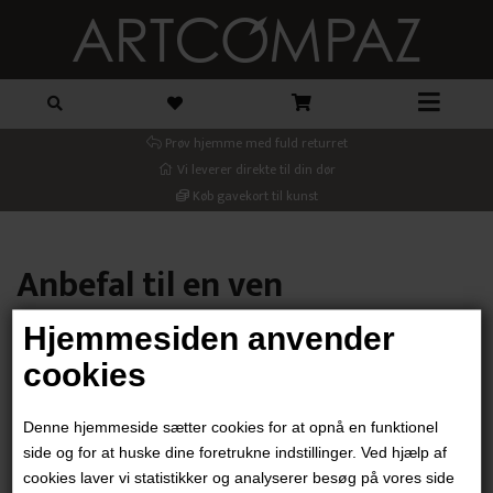
Prøv hjemme med fuld returret
Vi leverer direkte til din dør
Køb gavekort til kunst
Anbefal til en ven
Hjemmesiden anvender
Din email
cookies
Denne hjemmeside sætter cookies for at opnå en funktionel
Modtager email
side og for at huske dine foretrukne indstillinger. Ved hjælp af
cookies laver vi statistikker og analyserer besøg på vores side