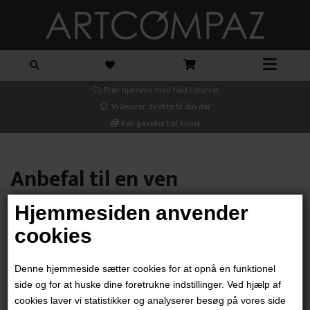
Prøv hjemme med fuld returret
Vi leverer direkte til din dør
Køb gavekort til kunst
Anbefal til en ven
Hjemmesiden anvender
Din email
cookies
Denne hjemmeside sætter cookies for at opnå en funktionel
Modtager email
side og for at huske dine foretrukne indstillinger. Ved hjælp af
cookies laver vi statistikker og analyserer besøg på vores side