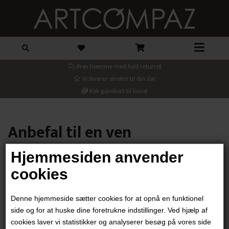
Prøv hjemme med fuld returret
Vi leverer direkte til din dør
Køb gavekort til kunst
Anbefal til en ven
Hjemmesiden anvender
Din email
cookies
Denne hjemmeside sætter cookies for at opnå en funktionel
Modtager email
side og for at huske dine foretrukne indstillinger. Ved hjælp af
cookies laver vi statistikker og analyserer besøg på vores side