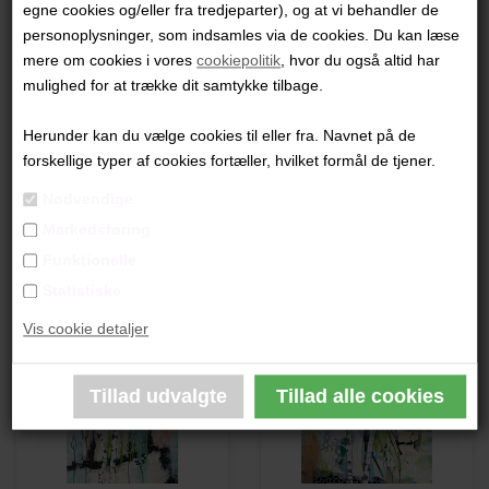
egne cookies og/eller fra tredjeparter), og at vi behandler de
"Uden Titel"
personoplysninger, som indsamles via de cookies. Du kan læse
mere om cookies i vores
cookiepolitik
, hvor du også altid har
30x30 cm.
mulighed for at trække dit samtykke tilbage.
Akryl på lærred
Ikke indrammet
Herunder kan du vælge cookies til eller fra. Navnet på de
forskellige typer af cookies fortæller, hvilket formål de tjener.
PRODUKTBESKRIVELSE
Nødvendige
Markedsføring
PRODUKTINFORMATION
Funktionelle
Statistiske
Andre værker af kunstneren:
Vis cookie detaljer