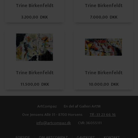
Trine Birkenfeldt
Trine Birkenfeldt
3.200,00 DKK
7.000,00 DKK
Trine Birkenfeldt
Trine Birkenfeldt
11.500,00 DKK
10.000,00 DKK
ArtCompaz
En del af Galleri Art'M
Ove Jensens Allé 31 - 8700 Horsens
Tlf.: 33 23 66 16
info@artcompaz.dk
CVR: 36055111
|
|
|
|
FORSIDE
OM ARTCOMPAZ
GAVEKORT
KONTAKT