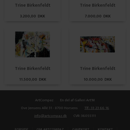
Trine Birkenfeldt
Trine Birkenfeldt
3.200,00 DKK
7.000,00 DKK
Trine Birkenfeldt
Trine Birkenfeldt
11.500,00 DKK
10.000,00 DKK
ArtCompaz
En del af Galleri Art'M
Ove Jensens Allé 31 - 8700 Horsens
Tlf.: 33 23 66 16
info@artcompaz.dk
CVR: 36055111
|
|
|
|
FORSIDE
OM ARTCOMPAZ
GAVEKORT
KONTAKT