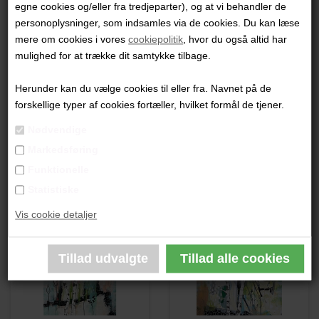
egne cookies og/eller fra tredjeparter), og at vi behandler de
"Uden Titel"
personoplysninger, som indsamles via de cookies. Du kan læse
mere om cookies i vores
cookiepolitik
, hvor du også altid har
80x80 cm.
mulighed for at trække dit samtykke tilbage.
Akryl på lærred
Ikke indrammet
Herunder kan du vælge cookies til eller fra. Navnet på de
forskellige typer af cookies fortæller, hvilket formål de tjener.
PRODUKTBESKRIVELSE
Nødvendige
Markedsføring
PRODUKTINFORMATION
Funktionelle
Statistiske
Andre værker af kunstneren:
Vis cookie detaljer