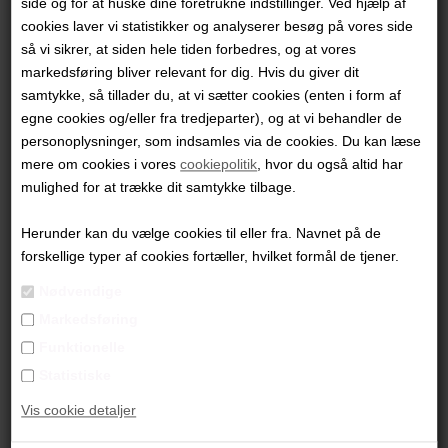
side og for at huske dine foretrukne indstillinger. Ved hjælp af
"A Choir of Talking Heads"
cookies laver vi statistikker og analyserer besøg på vores side
så vi sikrer, at siden hele tiden forbedres, og at vores
60 x 70 cm.
markedsføring bliver relevant for dig. Hvis du giver dit
samtykke, så tillader du, at vi sætter cookies (enten i form af
Akryl på lærred
egne cookies og/eller fra tredjeparter), og at vi behandler de
Ikke indrammet
personoplysninger, som indsamles via de cookies. Du kan læse
mere om cookies i vores
cookiepolitik
, hvor du også altid har
PRODUKTBESKRIVELSE
mulighed for at trække dit samtykke tilbage.
PRODUKTINFORMATION
Herunder kan du vælge cookies til eller fra. Navnet på de
forskellige typer af cookies fortæller, hvilket formål de tjener.
Andre værker af kunstneren:
Nødvendige
Markedsføring
Funktionelle
Statistiske
Vis cookie detaljer