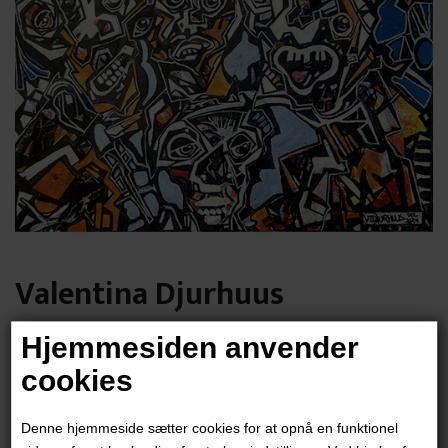
Valentina Djurhuus
Hjemmesiden anvender
6.900,00
DKK
cookies
Denne hjemmeside sætter cookies for at opnå en funktionel