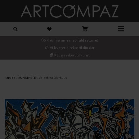
Prøv hjemme med fuld returret
Vi leverer direkte til din dør
Køb gavekort til kunst
Forside
»
KUNSTNERE
»
Valentina Djurhuus