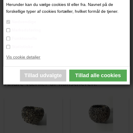
"Vase"
Herunder kan du vælge cookies til eller fra. Navnet på de
forskellige typer af cookies fortæller, hvilket formål de tjener.
24 x 25 cm.
Nødvendige
Stentøj
Markedsføring
Unika
Funktionelle
Statistiske
PRODUKTBESKRIVELSE
Vis cookie detaljer
PRODUKTINFORMATION
Andre værker af kunstneren: