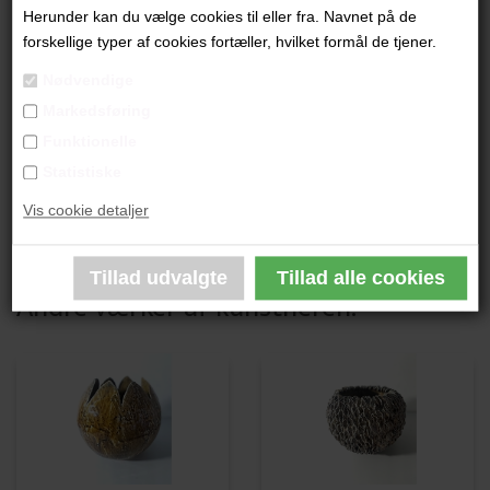
"Orkidékrukke"
Herunder kan du vælge cookies til eller fra. Navnet på de
forskellige typer af cookies fortæller, hvilket formål de tjener.
13 x 13 cm.
Nødvendige
Stentøj
Markedsføring
Unika
Funktionelle
Statistiske
PRODUKTBESKRIVELSE
Vis cookie detaljer
PRODUKTINFORMATION
Andre værker af kunstneren: