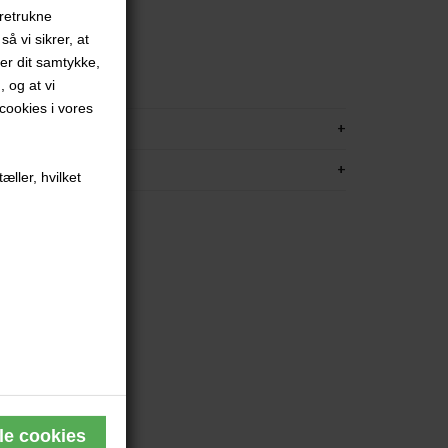
oretrukne
.
å vi sikrer, at
red
ver dit samtykke,
met
, og at vi
ookies i vores
KRIVELSE
FORMATION
æller, hvilket