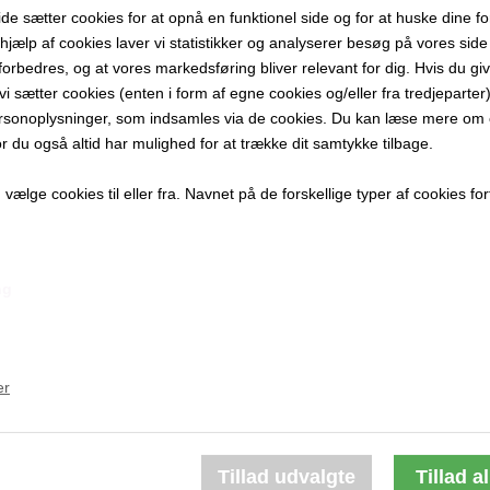
 sætter cookies for at opnå en funktionel side og for at huske dine f
100 x 70 cm
d hjælp af cookies laver vi statistikker og analyserer besøg på vores side s
Olie på Lær
forbedres, og at vores markedsføring bliver relevant for dig. Hvis du gi
Ikke indram
t vi sætter cookies (enten i form af egne cookies og/eller fra tredjeparter)
rsonoplysninger, som indsamles via de cookies. Du kan læse mere om c
PRODUKTBES
or du også altid har mulighed for at trække dit samtykke tilbage.
PRODUKTIN
ælge cookies til eller fra. Navnet på de forskellige typer af cookies fort
ng
Andre værker af kunstneren:
er