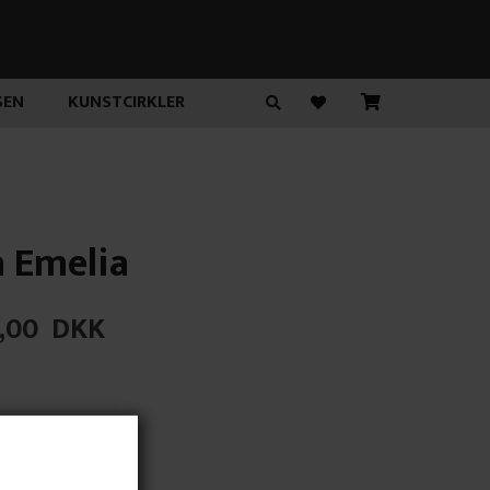
SEN
KUNSTCIRKLER
 Emelia
,00
DKK