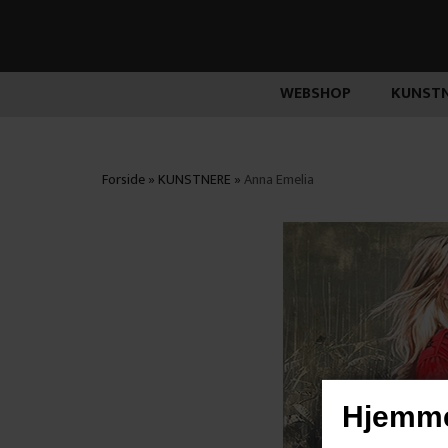
WEBSHOP
KUNSTN
Forside
»
KUNSTNERE
»
Anna Emelia
Hjemme