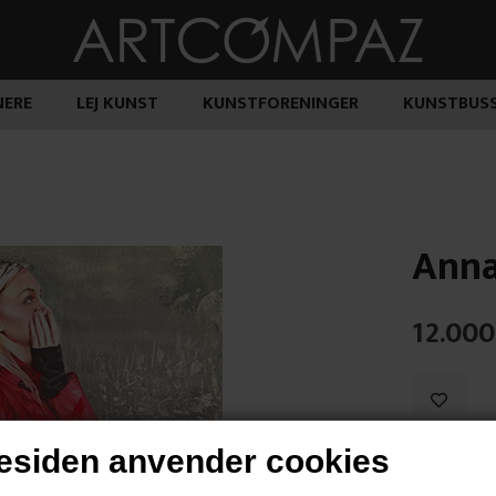
ERE
LEJ KUNST
KUNSTFORENINGER
KUNSTBUS
Anna
12.000
siden anvender cookies
"Vallmo"