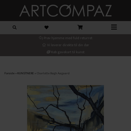
Prøv hjemme med fuld returret
Vi leverer direkte til din dør
Køb gavekort til kunst
Forside
»
KUNSTNERE
»
Charlotte Bøgh Aagaard