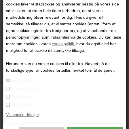
Charlotte Bøgh Aagaard
Charlotte Bøgh Aagaard
cookies laver vi statistikker og analyserer besøg på vores side
så vi sikrer, at siden hele tiden forbedres, og at vores
1.800,00 DKK
1.800,00 DKK
markedsføring bliver relevant for dig. Hvis du giver dit
samtykke, så tillader du, at vi sætter cookies (enten i form af
egne cookies og/eller fra tredjeparter), og at vi behandler de
personoplysninger, som indsamles via de cookies. Du kan læse
mere om cookies i vores
cookiepolitik
, hvor du også altid har
mulighed for at trække dit samtykke tilbage.
Herunder kan du vælge cookies til eller fra. Navnet på de
Charlotte Bøgh Aagaard SOLGT
Charlotte Bøgh Aagaard
forskellige typer af cookies fortæller, hvilket formål de tjener.
7.800,00 DKK
6.800,00 DKK
Nødvendige
Markedsføring
Funktionelle
Statistiske
Vis cookie detaljer