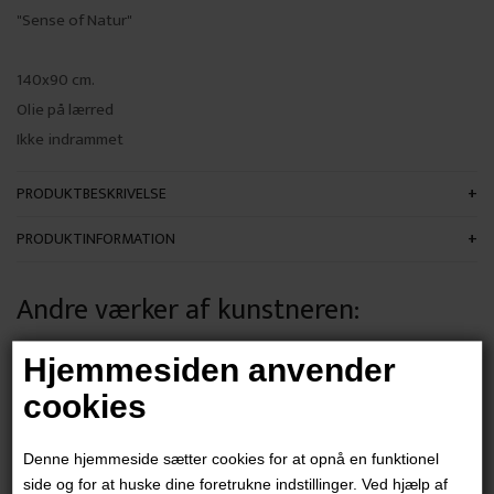
"Sense of Natur"
140x90 cm.
Olie på lærred
Ikke indrammet
PRODUKTBESKRIVELSE
PRODUKTINFORMATION
Andre værker af kunstneren:
Hjemmesiden anvender
cookies
Denne hjemmeside sætter cookies for at opnå en funktionel
side og for at huske dine foretrukne indstillinger. Ved hjælp af