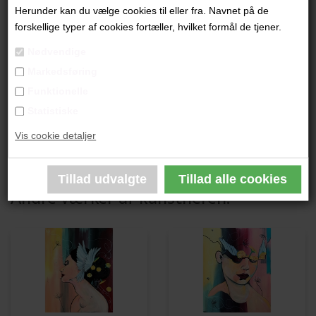
"Out of Reach 1"
Herunder kan du vælge cookies til eller fra. Navnet på de
forskellige typer af cookies fortæller, hvilket formål de tjener.
80x60 cm.
Nødvendige
Akryl på Lærred
Markedsføring
Sort ramme
Funktionelle
Statistiske
PRODUKTBESKRIVELSE
Vis cookie detaljer
PRODUKTINFORMATION
Andre værker af kunstneren: