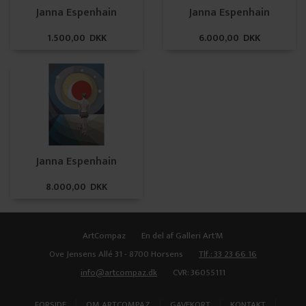
Janna Espenhain
Janna Espenhain
1.500,00 DKK
6.000,00 DKK
Janna Espenhain
8.000,00 DKK
ArtCompaz
En del af Galleri Art'M
Ove Jensens Allé 31 - 8700 Horsens
Tlf.: 33 23 66 16
info@artcompaz.dk
CVR: 36055111
|
|
|
|
FORSIDE
OM ARTCOMPAZ
GAVEKORT
KONTAKT