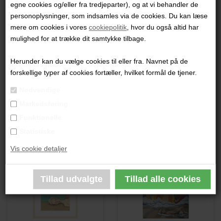
egne cookies og/eller fra tredjeparter), og at vi behandler de
"Mandagstango med guldsko og pasteløreklips"
personoplysninger, som indsamles via de cookies. Du kan læse
mere om cookies i vores
cookiepolitik
, hvor du også altid har
42 x 32 cm.
mulighed for at trække dit samtykke tilbage.
Tusch og akvarel på papir
Sort ramme
Herunder kan du vælge cookies til eller fra. Navnet på de
forskellige typer af cookies fortæller, hvilket formål de tjener.
PRODUKTBESKRIVELSE
Nødvendige
Markedsføring
PRODUKTINFORMATION
Funktionelle
Statistiske
Andre værker af kunstneren:
Vis cookie detaljer