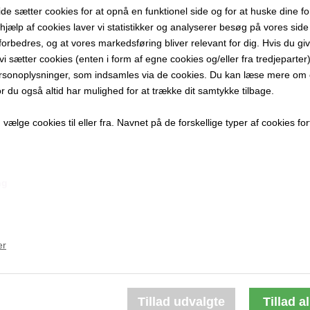
 sætter cookies for at opnå en funktionel side og for at huske dine f
32 x 23 cm.
d hjælp af cookies laver vi statistikker og analyserer besøg på vores side s
Tusch på pa
forbedres, og at vores markedsføring bliver relevant for dig. Hvis du gi
Lys ramme 
t vi sætter cookies (enten i form af egne cookies og/eller fra tredjeparter)
rsonoplysninger, som indsamles via de cookies. Du kan læse mere om c
PRODUKTBES
or du også altid har mulighed for at trække dit samtykke tilbage.
PRODUKTIN
ælge cookies til eller fra. Navnet på de forskellige typer af cookies fort
ng
Andre værker af kunstneren:
er