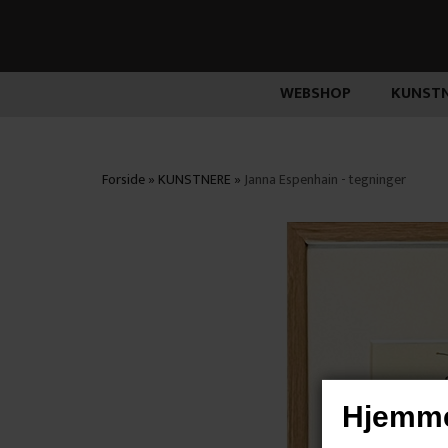
WEBSHOP
KUNSTN
Forside
»
KUNSTNERE
»
Janna Espenhain - tegninger
Hjemme