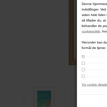
Denne hjemmeside
indstillinger. Ve
siden hele tiden 
så tillader du, a
behandler de pe
cookiepolitik
, hv
Herunder kan du v
formål de tjener.
Nødvendige
Markedsføri
Funktionelle
Statistiske
Vis cookie detalj