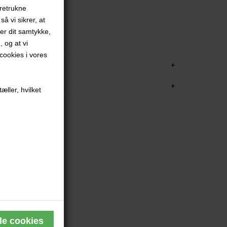
oretrukne
å vi sikrer, at
pir
ver dit samtykke,
med passe partout
, og at vi
ookies i vores
KRIVELSE
FORMATION
æller, hvilket