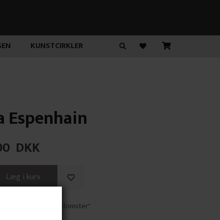
SEN
KUNSTCIRKLER
a Espenhain
00
DKK
ologiske tanker om blomster"