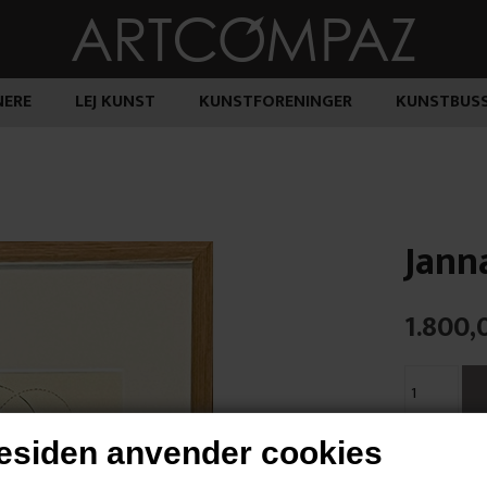
ERE
LEJ KUNST
KUNSTFORENINGER
KUNSTBUS
Jann
1.800,
siden anvender cookies
"Jessens te