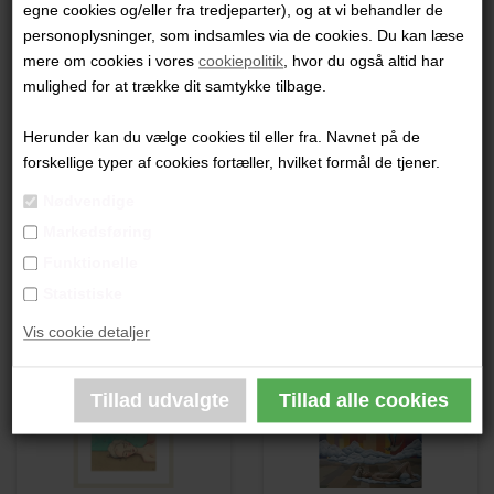
egne cookies og/eller fra tredjeparter), og at vi behandler de
"En ringe runde - runde ringe. Eller omvendt?"
personoplysninger, som indsamles via de cookies. Du kan læse
mere om cookies i vores
cookiepolitik
, hvor du også altid har
42 x 32 cm.
mulighed for at trække dit samtykke tilbage.
Tusch på papir
Mørk ramme med passe partout
Herunder kan du vælge cookies til eller fra. Navnet på de
forskellige typer af cookies fortæller, hvilket formål de tjener.
PRODUKTBESKRIVELSE
Nødvendige
Markedsføring
PRODUKTINFORMATION
Funktionelle
Statistiske
Andre værker af kunstneren:
Vis cookie detaljer