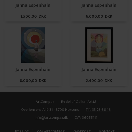
Janna Espenhain
Janna Espenhain
1.500,00 DKK
6.000,00 DKK
Janna Espenhain
Janna Espenhain
8.000,00 DKK
2.400,00 DKK
ArtCompaz
En del af Galleri Art'M
Ove Jensens Allé 31 - 8700 Horsens
Tlf.: 33 23 66 16
info@artcompaz.dk
CVR: 36055111
|
|
|
|
FORSIDE
OM ARTCOMPAZ
GAVEKORT
KONTAKT