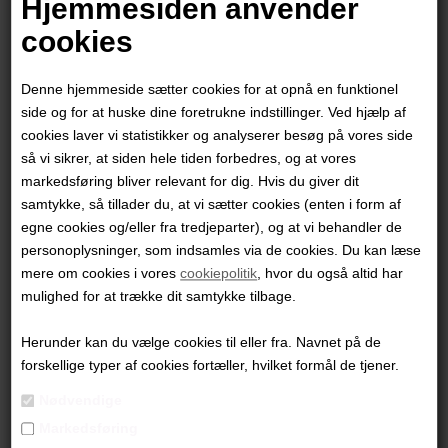
Hjemmesiden anvender
"Den dovne fugl"
cookies
42 x 30 cm.
Denne hjemmeside sætter cookies for at opnå en funktionel
Akryl og tusch på papir
side og for at huske dine foretrukne indstillinger. Ved hjælp af
Sort ramme
cookies laver vi statistikker og analyserer besøg på vores side
så vi sikrer, at siden hele tiden forbedres, og at vores
PRODUKTBESKRIVELSE
markedsføring bliver relevant for dig. Hvis du giver dit
samtykke, så tillader du, at vi sætter cookies (enten i form af
PRODUKTINFORMATION
egne cookies og/eller fra tredjeparter), og at vi behandler de
personoplysninger, som indsamles via de cookies. Du kan læse
Andre værker af kunstneren:
mere om cookies i vores
cookiepolitik
, hvor du også altid har
mulighed for at trække dit samtykke tilbage.
Herunder kan du vælge cookies til eller fra. Navnet på de
forskellige typer af cookies fortæller, hvilket formål de tjener.
Nødvendige
Markedsføring