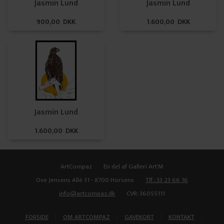
Jasmin Lund
Jasmin Lund
900,00 DKK
1.600,00 DKK
Jasmin Lund
1.600,00 DKK
ArtCompaz
En del af Galleri Art'M
Ove Jensens Allé 31 - 8700 Horsens
Tlf.: 33 23 66 16
info@artcompaz.dk
CVR: 36055111
|
|
|
|
FORSIDE
OM ARTCOMPAZ
GAVEKORT
KONTAKT