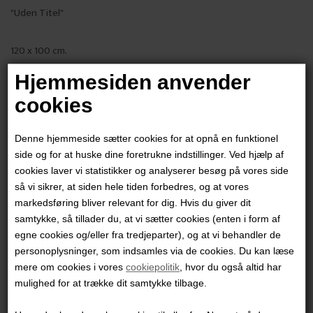
"Uden Titel"
120 x 100 cm.
Mixed Media
Hjemmesiden anvender
Ikke indrammet
cookies
PRODUKTBESKRIVELSE
Denne hjemmeside sætter cookies for at opnå en funktionel
PRODUKTINFORMATION
side og for at huske dine foretrukne indstillinger. Ved hjælp af
cookies laver vi statistikker og analyserer besøg på vores side
så vi sikrer, at siden hele tiden forbedres, og at vores
Andre værker af kunstneren:
markedsføring bliver relevant for dig. Hvis du giver dit
samtykke, så tillader du, at vi sætter cookies (enten i form af
egne cookies og/eller fra tredjeparter), og at vi behandler de
personoplysninger, som indsamles via de cookies. Du kan læse
mere om cookies i vores
cookiepolitik
, hvor du også altid har
mulighed for at trække dit samtykke tilbage.