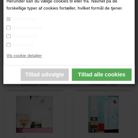
Herunder kan du vælge cookies til eller fra. Navnet på de
Jill Ann Press SOLGT
Jill Ann Press
forskellige typer af cookies fortæller, hvilket formål de tjener.
2.500,00 DKK
2.500,00 DKK
Nødvendige
Markedsføring
Funktionelle
Statistiske
Vis cookie detaljer
Jill Ann Press SOLGT
Jill Ann Press SOLGT
2.500,00 DKK
2.500,00 DKK