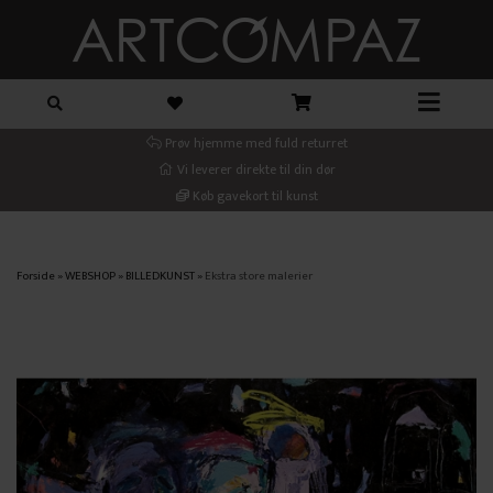
Prøv hjemme med fuld returret
Vi leverer direkte til din dør
Køb gavekort til kunst
Forside
»
WEBSHOP
»
BILLEDKUNST
»
Ekstra store malerier