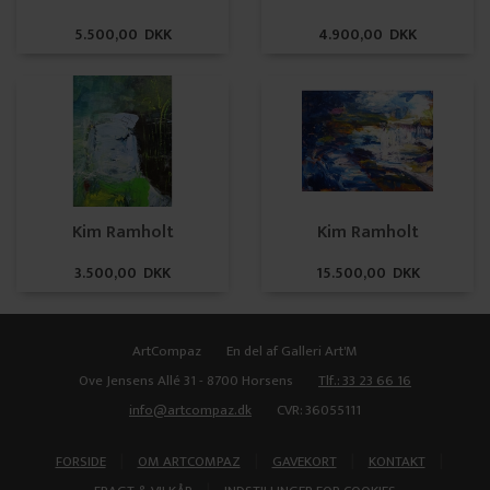
5.500,00 DKK
4.900,00 DKK
Kim Ramholt
Kim Ramholt
3.500,00 DKK
15.500,00 DKK
ArtCompaz
En del af Galleri Art'M
Ove Jensens Allé 31 - 8700 Horsens
Tlf.: 33 23 66 16
info@artcompaz.dk
CVR: 36055111
|
|
|
|
FORSIDE
OM ARTCOMPAZ
GAVEKORT
KONTAKT