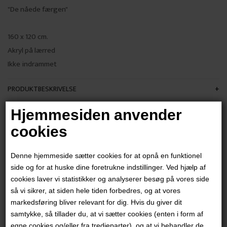
"De nåede færgen"
​160 x 120 cm.
Akryl på lærred
Ikke indrammet
PRODUKTBESKRIVELSE
PRODUKTINFORMATION
Hjemmesiden anvender
cookies
Andre værker af kunstneren:
Denne hjemmeside sætter cookies for at opnå en funktionel
side og for at huske dine foretrukne indstillinger. Ved hjælp af
cookies laver vi statistikker og analyserer besøg på vores side
så vi sikrer, at siden hele tiden forbedres, og at vores
markedsføring bliver relevant for dig. Hvis du giver dit
samtykke, så tillader du, at vi sætter cookies (enten i form af
egne cookies og/eller fra tredjeparter), og at vi behandler de