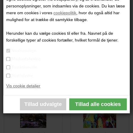
Kim Ramholt
Kim Ramholt
personoplysninger, som indsamles via de cookies. Du kan læse
mere om cookies i vores
cookiepolitik
, hvor du også altid har
7.000,00 DKK
18.000,00 DKK
mulighed for at trække dit samtykke tilbage.
Herunder kan du vælge cookies til eller fra. Navnet på de
forskellige typer af cookies fortæller, hvilket formål de tjener.
Nødvendige
Markedsføring
Funktionelle
Kim Ramholt
Kim Ramholt
Statistiske
18.000,00 DKK
18.000,00 DKK
Vis cookie detaljer