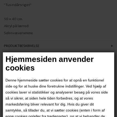
"Tusindårsriget"
50 x 40 cm.
Akryl på lærred
Sølvsvæveramme
PRODUKTBESKRIVELSE
PRODUKTINFORMATION
Hjemmesiden anvender
cookies
Andre værker af kunstneren:
Denne hjemmeside sætter cookies for at opnå en funktionel
side og for at huske dine foretrukne indstillinger. Ved hjælp af
cookies laver vi statistikker og analyserer besøg på vores side
så vi sikrer, at siden hele tiden forbedres, og at vores
markedsføring bliver relevant for dig. Hvis du giver dit
samtykke, så tillader du, at vi sætter cookies (enten i form af
egne cookies og/eller fra tredjeparter), og at vi behandler de