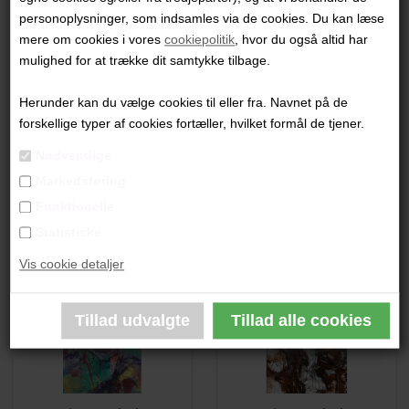
Kim Ramholt
Kim Ramholt
personoplysninger, som indsamles via de cookies. Du kan læse
mere om cookies i vores
cookiepolitik
, hvor du også altid har
4.900,00 DKK
3.500,00 DKK
mulighed for at trække dit samtykke tilbage.
Herunder kan du vælge cookies til eller fra. Navnet på de
forskellige typer af cookies fortæller, hvilket formål de tjener.
Nødvendige
Markedsføring
Funktionelle
Kim Ramholt
Kim Ramholt
Statistiske
15.500,00 DKK
23.500,00 DKK
Vis cookie detaljer