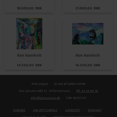
18.000,00 DKK
21.000,00 DKK
Kim Ramholt
Kim Ramholt
14.500,00 DKK
14.500,00 DKK
ArtCompaz
En del af Galleri Art'M
Ove Jensens Allé 31 - 8700 Horsens
Tlf.: 33 23 66 16
info@artcompaz.dk
CVR: 36055111
|
|
|
|
FORSIDE
OM ARTCOMPAZ
GAVEKORT
KONTAKT