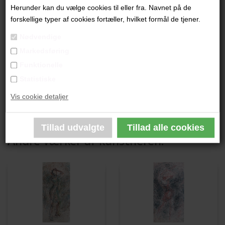
"Just Being"
Herunder kan du vælge cookies til eller fra. Navnet på de
forskellige typer af cookies fortæller, hvilket formål de tjener.
70 x 100 cm.
Nødvendige
Mixed media på lærred
Markedsføring
Ikke indrammet
Funktionelle
Statistiske
PRODUKTBESKRIVELSE
Vis cookie detaljer
PRODUKTINFORMATION
Andre værker af kunstneren: