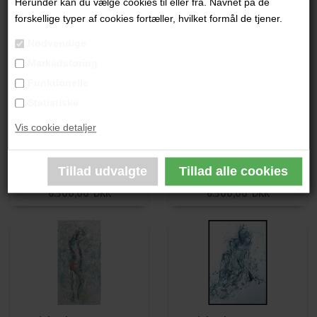
Herunder kan du vælge cookies til eller fra. Navnet på de
Lisbeth van Deurs
Lisbeth van Deurs
forskellige typer af cookies fortæller, hvilket formål de tjener.
5.200,00 DKK
5.200,00 DKK
Nødvendige
Markedsføring
Funktionelle
Statistiske
Vis cookie detaljer
Lisbeth van Deurs
Lisbeth van Deurs
6.500,00 DKK
6.500,00 DKK