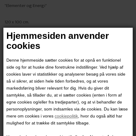
"Elementer og Energi"
120 x 100 cm.
Mixed media på lærred
Hjemmesiden anvender
Ikke indrammet
cookies
PRODUKTBESKRIVELSE
Denne hjemmeside sætter cookies for at opnå en funktionel
PRODUKTINFORMATION
side og for at huske dine foretrukne indstillinger. Ved hjælp af
cookies laver vi statistikker og analyserer besøg på vores side
så vi sikrer, at siden hele tiden forbedres, og at vores
Andre værker af kunstneren:
markedsføring bliver relevant for dig. Hvis du giver dit
samtykke, så tillader du, at vi sætter cookies (enten i form af
egne cookies og/eller fra tredjeparter), og at vi behandler de
personoplysninger, som indsamles via de cookies. Du kan læse
mere om cookies i vores
cookiepolitik
, hvor du også altid har
mulighed for at trække dit samtykke tilbage.