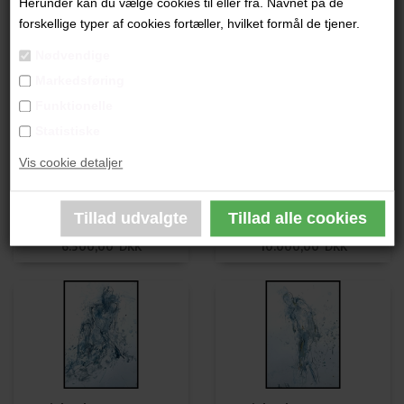
Herunder kan du vælge cookies til eller fra. Navnet på de
Lisbeth van Deurs
Lisbeth van Deurs
forskellige typer af cookies fortæller, hvilket formål de tjener.
6.500,00 DKK
6.500,00 DKK
Nødvendige
Markedsføring
Funktionelle
Statistiske
Vis cookie detaljer
Lisbeth van Deurs
Lisbeth van Deurs
6.500,00 DKK
10.000,00 DKK