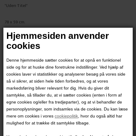
"Uden Titel"
78 x 59 cm.
Mixed media på papir
Hjemmesiden anvender
Sort glasramme
cookies
PRODUKTBESKRIVELSE
Denne hjemmeside sætter cookies for at opnå en funktionel
PRODUKTINFORMATION
side og for at huske dine foretrukne indstillinger. Ved hjælp af
cookies laver vi statistikker og analyserer besøg på vores side
så vi sikrer, at siden hele tiden forbedres, og at vores
Andre værker af kunstneren:
markedsføring bliver relevant for dig. Hvis du giver dit
samtykke, så tillader du, at vi sætter cookies (enten i form af
egne cookies og/eller fra tredjeparter), og at vi behandler de
personoplysninger, som indsamles via de cookies. Du kan læse
mere om cookies i vores
cookiepolitik
, hvor du også altid har
mulighed for at trække dit samtykke tilbage.