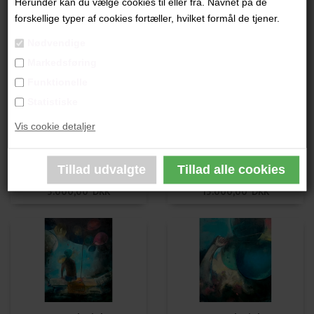
Herunder kan du vælge cookies til eller fra. Navnet på de
Marck Fink
Marck Fink
forskellige typer af cookies fortæller, hvilket formål de tjener.
14.000,00 DKK
12.000,00 DKK
Nødvendige
Markedsføring
Funktionelle
Statistiske
Vis cookie detaljer
Marck Fink
Marck Fink
5.000,00 DKK
15.000,00 DKK