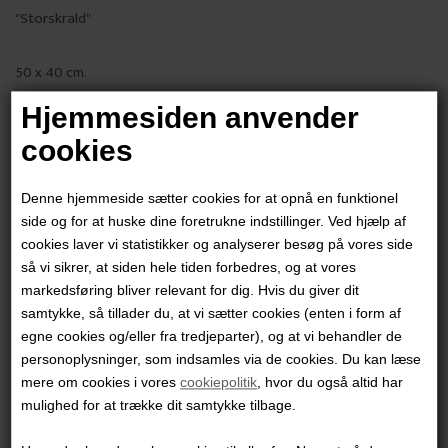
"Storskrald"
50 x 40 cm.
Grafik Giclee i begrænset oplag
Hjemmesiden anvender
Indrammet i lys træramme
cookies
PRODUKTBESKRIVELSE
Denne hjemmeside sætter cookies for at opnå en funktionel
PRODUKTINFORMATION
side og for at huske dine foretrukne indstillinger. Ved hjælp af
cookies laver vi statistikker og analyserer besøg på vores side
så vi sikrer, at siden hele tiden forbedres, og at vores
Andre værker af kunstneren:
markedsføring bliver relevant for dig. Hvis du giver dit
samtykke, så tillader du, at vi sætter cookies (enten i form af
egne cookies og/eller fra tredjeparter), og at vi behandler de
personoplysninger, som indsamles via de cookies. Du kan læse
mere om cookies i vores
cookiepolitik
, hvor du også altid har
mulighed for at trække dit samtykke tilbage.