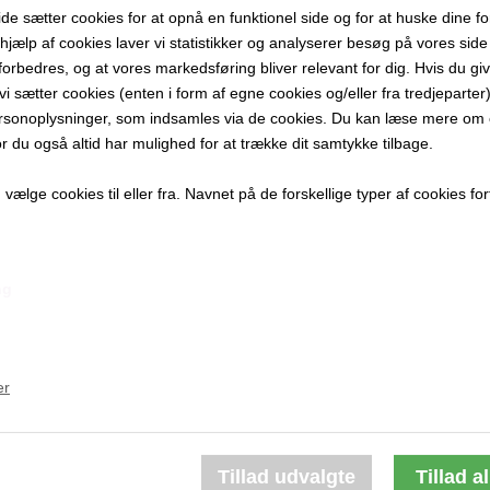
 sætter cookies for at opnå en funktionel side og for at huske dine f
60x60 cm.
d hjælp af cookies laver vi statistikker og analyserer besøg på vores side s
Akryl på lær
forbedres, og at vores markedsføring bliver relevant for dig. Hvis du gi
​​​​​​​Ikke indr
t vi sætter cookies (enten i form af egne cookies og/eller fra tredjeparter)
rsonoplysninger, som indsamles via de cookies. Du kan læse mere om c
PRODUKTBES
or du også altid har mulighed for at trække dit samtykke tilbage.
PRODUKTIN
ælge cookies til eller fra. Navnet på de forskellige typer af cookies fort
ng
Andre værker af kunstneren:
er