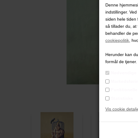
Denne hjemmeside
indstillinger. Ve
siden hele tiden 
så tillader du, a
behandler de pe
cookiepolitik
, hv
Herunder kan du v
formål de tjener.
Nødvendige
Markedsføri
Funktionelle
Statistiske
Vis cookie detalj