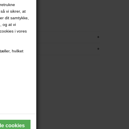
oretrukne
å vi sikrer, at
red
ver dit samtykke,
ammet
, og at vi
ookies i vores
KRIVELSE
FORMATION
æller, hvilket