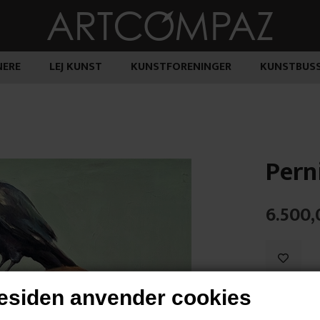
ERE
LEJ KUNST
KUNSTFORENINGER
KUNSTBUS
Perni
6.500,
siden anvender cookies
"Meeting M