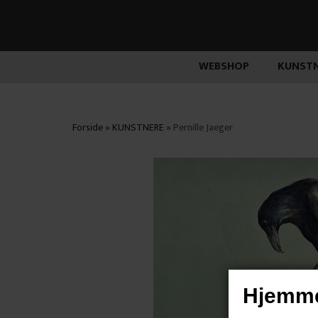
WEBSHOP
KUNSTN
Forside
»
KUNSTNERE
»
Pernille Jaeger
Hjemme