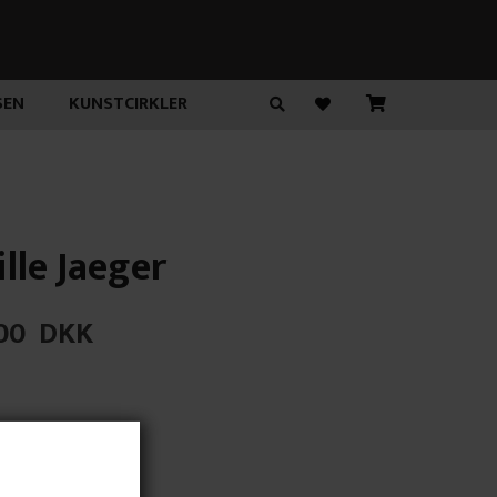
SEN
KUNSTCIRKLER
lle Jaeger
00
DKK
unin"