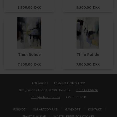
3.900,00 DKK
9.500,00 DKK
Thim Rohde
Thim Rohde
7.500,00 DKK
7.000,00 DKK
ArtCompaz
En del af Galleri Art'M
Ove Jensens Allé 31 - 8700 Horsens
Tlf.: 33 23 66 16
info@artcompaz.dk
CVR: 36055111
|
|
|
|
FORSIDE
OM ARTCOMPAZ
GAVEKORT
KONTAKT
|
FRAGT & VILKÅR
INDSTILLINGER FOR COOKIES