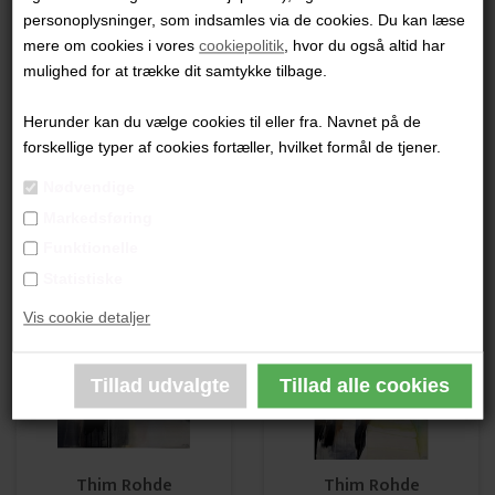
"Uden Titel"
personoplysninger, som indsamles via de cookies. Du kan læse
150 x 120 cm.
mere om cookies i vores
cookiepolitik
, hvor du også altid har
mulighed for at trække dit samtykke tilbage.
Akryl på lærred
Ikke indrammet
Herunder kan du vælge cookies til eller fra. Navnet på de
forskellige typer af cookies fortæller, hvilket formål de tjener.
PRODUKTBESKRIVELSE
Nødvendige
PRODUKTINFORMATION
Markedsføring
Funktionelle
Andre værker af kunstneren:
Statistiske
Vis cookie detaljer
Thim Rohde
Thim Rohde