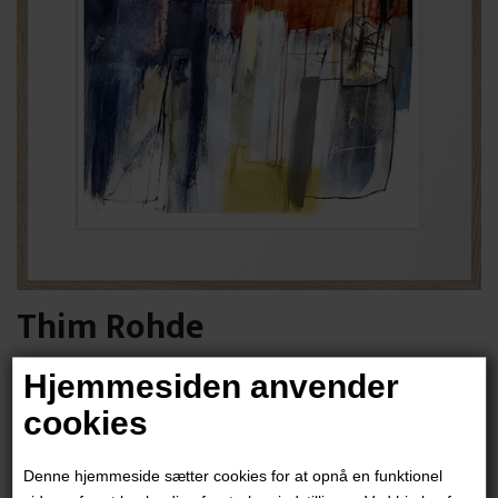
Thim Rohde
Hjemmesiden anvender
1.400,00
DKK
cookies
Denne hjemmeside sætter cookies for at opnå en funktionel