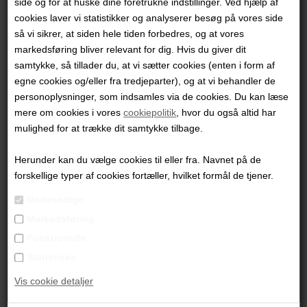
side og for at huske dine foretrukne indstillinger. Ved hjælp af
"Uden Titel"
cookies laver vi statistikker og analyserer besøg på vores side
så vi sikrer, at siden hele tiden forbedres, og at vores
51x51 cm.
markedsføring bliver relevant for dig. Hvis du giver dit
samtykke, så tillader du, at vi sætter cookies (enten i form af
Giclée tryk 10 oplag
egne cookies og/eller fra tredjeparter), og at vi behandler de
Natur glasramme
personoplysninger, som indsamles via de cookies. Du kan læse
mere om cookies i vores
cookiepolitik
, hvor du også altid har
PRODUKTBESKRIVELSE
mulighed for at trække dit samtykke tilbage.
PRODUKTINFORMATION
Herunder kan du vælge cookies til eller fra. Navnet på de
forskellige typer af cookies fortæller, hvilket formål de tjener.
Andre værker af kunstneren:
Nødvendige
Markedsføring
Funktionelle
Statistiske
Vis cookie detaljer