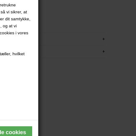
oretrukne
å vi sikrer, at
- oplag 12
ver dit samtykke,
mme
, og at vi
ookies i vores
KRIVELSE
FORMATION
æller, hvilket