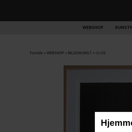
WEBSHOP
KUNSTN
Forside
»
WEBSHOP
»
BILLEDKUNST
»
Grafik
Hjemme