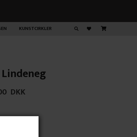
SEN
KUNSTCIRKLER
 Lindeneg
00
DKK