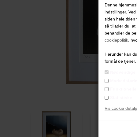
Denne hjemmeside
indstillinger. Ve
siden hele tiden 
så tillader du, a
behandler de pe
cookiepolitik
, hv
Herunder kan du v
formål de tjener.
Nødvendige
Markedsføri
Funktionelle
Statistiske
Vis cookie detalj