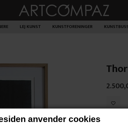
ERE
LEJ KUNST
KUNSTFORENINGER
KUNSTBUS
Thor
2.500,
siden anvender cookies
"Uden Titel"