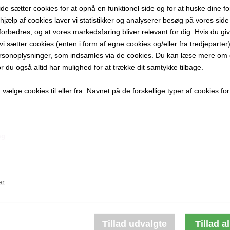
 sætter cookies for at opnå en funktionel side og for at huske dine f
55 x 42 cm.
d hjælp af cookies laver vi statistikker og analyserer besøg på vores side s
Giclee-tryk 
forbedres, og at vores markedsføring bliver relevant for dig. Hvis du gi
​​​​​​​Lys træra
t vi sætter cookies (enten i form af egne cookies og/eller fra tredjeparter)
rsonoplysninger, som indsamles via de cookies. Du kan læse mere om c
PRODUKTBES
or du også altid har mulighed for at trække dit samtykke tilbage.
PRODUKTIN
ælge cookies til eller fra. Navnet på de forskellige typer af cookies fort
ng
Andre værker af kunstneren:
er