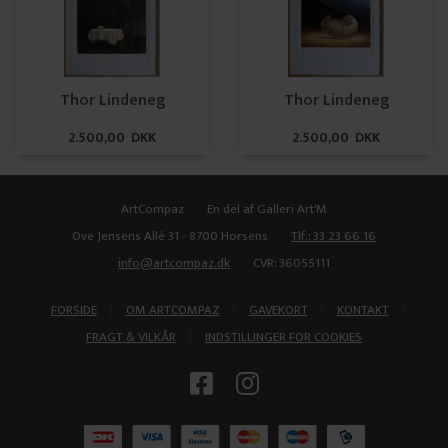
Thor Lindeneg
Thor Lindeneg
2.500,00 DKK
2.500,00 DKK
ArtCompaz
En del af Galleri Art'M
Ove Jensens Allé 31 - 8700 Horsens
Tlf.: 33 23 66 16
info@artcompaz.dk
CVR: 36055111
|
|
|
|
FORSIDE
OM ARTCOMPAZ
GAVEKORT
KONTAKT
|
FRAGT & VILKÅR
INDSTILLINGER FOR COOKIES