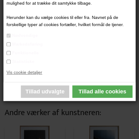
mulighed for at trække dit samtykke tilbage.
Herunder kan du vælge cookies til eller fra. Navnet på de
forskellige typer af cookies fortæller, hvilket formål de tjener.
"Uden Titel"
Nødvendige
Markedsføring
55 x 42 cm.
Funktionelle
Giclee-tryk - oplag 12
Statistiske
​​​​​​​Lys træramme
Vis cookie detaljer
PRODUKTBESKRIVELSE
PRODUKTINFORMATION
Andre værker af kunstneren: