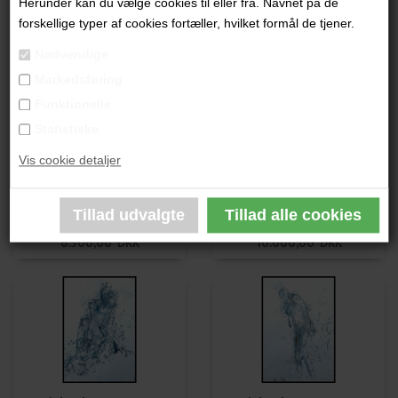
Herunder kan du vælge cookies til eller fra. Navnet på de
Lisbeth van Deurs
Lisbeth van Deurs
forskellige typer af cookies fortæller, hvilket formål de tjener.
6.500,00 DKK
6.500,00 DKK
Nødvendige
Markedsføring
Funktionelle
Statistiske
Vis cookie detaljer
Lisbeth van Deurs
Lisbeth van Deurs
6.500,00 DKK
10.000,00 DKK