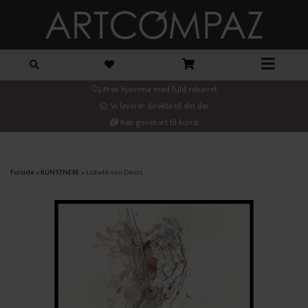
Prøv hjemme med fuld returret
Vi leverer direkte til din dør
Køb gavekort til kunst
Forside
»
KUNSTNERE
»
Lisbeth van Deurs