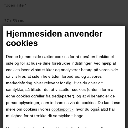
"Uden Titel"
77 x 59 cm.
Mixed media på papir
Hjemmesiden anvender
Sort glasramme
cookies
PRODUKTBESKRIVELSE
Denne hjemmeside sætter cookies for at opnå en funktionel
PRODUKTINFORMATION
side og for at huske dine foretrukne indstillinger. Ved hjælp af
cookies laver vi statistikker og analyserer besøg på vores side
så vi sikrer, at siden hele tiden forbedres, og at vores
Andre værker af kunstneren:
markedsføring bliver relevant for dig. Hvis du giver dit
samtykke, så tillader du, at vi sætter cookies (enten i form af
egne cookies og/eller fra tredjeparter), og at vi behandler de
personoplysninger, som indsamles via de cookies. Du kan læse
mere om cookies i vores
cookiepolitik
, hvor du også altid har
mulighed for at trække dit samtykke tilbage.