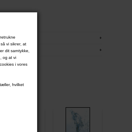
 på papir
amme
KRIVELSE
oretrukne
å vi sikrer, at
FORMATION
ver dit samtykke,
, og at vi
ookies i vores
æller, hvilket