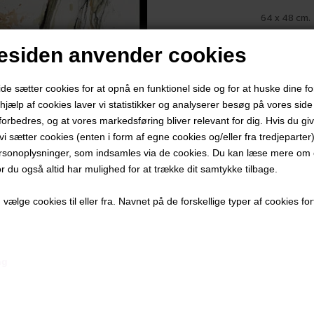
64 x 48 cm.
Mixed media
siden anvender cookies
Sort glasr
PRODUKTBES
 sætter cookies for at opnå en funktionel side og for at huske dine f
d hjælp af cookies laver vi statistikker og analyserer besøg på vores side s
PRODUKTIN
forbedres, og at vores markedsføring bliver relevant for dig. Hvis du gi
t vi sætter cookies (enten i form af egne cookies og/eller fra tredjeparter)
rsonoplysninger, som indsamles via de cookies. Du kan læse mere om c
or du også altid har mulighed for at trække dit samtykke tilbage.
ælge cookies til eller fra. Navnet på de forskellige typer af cookies fort
Andre værker af kunstneren:
ng