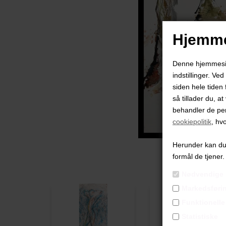
Hjemme
Denne hjemmeside
indstillinger. Ve
siden hele tiden 
så tillader du, a
behandler de pe
cookiepolitik
, hv
Herunder kan du v
formål de tjener.
Nødvendige
Markedsføri
Funktionelle
Statistiske