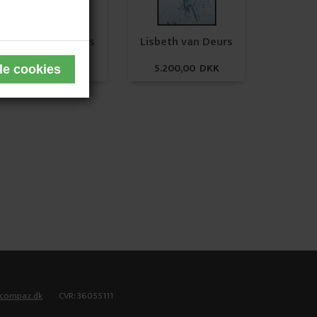
Lisbeth van Deurs
Lisbeth van Deurs
5.200,00 DKK
5.200,00 DKK
tcompaz.dk
CVR: 36055111