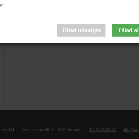
er
Lisbeth van Deurs
Lisbeth van Deurs
6.500,00 DKK
10.000,00 DKK
eri Art'M
Ove Jensens Allé 31 - 8700 Horsens
Tlf.: 33 23 66 16
info@ar