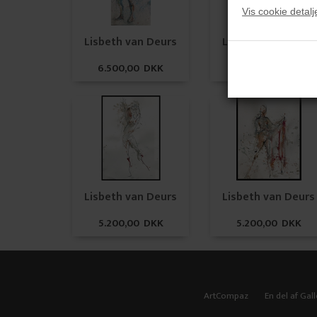
Vis cookie detalj
Lisbeth van Deurs
Lisbeth van Deurs
6.500,00 DKK
6.500,00 DKK
Lisbeth van Deurs
Lisbeth van Deurs
5.200,00 DKK
5.200,00 DKK
ArtCompaz
En del af Gall