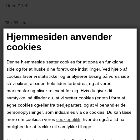
"Uden Titel"
78 x 59 cm.
Mixed media på papir
Hjemmesiden anvender
Sort glasramme
cookies
PRODUKTBESKRIVELSE
Denne hjemmeside sætter cookies for at opnå en funktionel
PRODUKTINFORMATION
side og for at huske dine foretrukne indstillinger. Ved hjælp af
cookies laver vi statistikker og analyserer besøg på vores side
så vi sikrer, at siden hele tiden forbedres, og at vores
Andre værker af kunstneren:
markedsføring bliver relevant for dig. Hvis du giver dit
samtykke, så tillader du, at vi sætter cookies (enten i form af
egne cookies og/eller fra tredjeparter), og at vi behandler de
personoplysninger, som indsamles via de cookies. Du kan læse
mere om cookies i vores
cookiepolitik
, hvor du også altid har
mulighed for at trække dit samtykke tilbage.