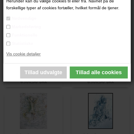
Herunder kan du vælge cookies til eller fra. Navnet på de
Lisbeth van Deurs
Lisbeth van Deurs
forskellige typer af cookies fortæller, hvilket formål de tjener.
5.200,00 DKK
6.500,00 DKK
Nødvendige
Markedsføring
Funktionelle
Statistiske
Vis cookie detaljer
Lisbeth van Deurs
Lisbeth van Deurs
6.500,00 DKK
6.500,00 DKK