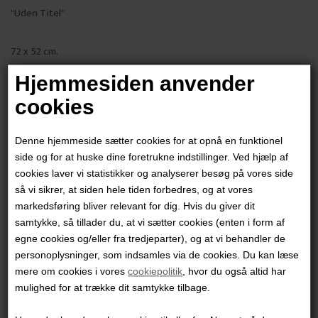
"Uden Titel"
72 x 52 cm.
Mixed media på papir
Hjemmesiden anvender
Sort glasramme
cookies
PRODUKTBESKRIVELSE
Denne hjemmeside sætter cookies for at opnå en funktionel
PRODUKTINFORMATION
side og for at huske dine foretrukne indstillinger. Ved hjælp af
cookies laver vi statistikker og analyserer besøg på vores side
så vi sikrer, at siden hele tiden forbedres, og at vores
Andre værker af kunstneren:
markedsføring bliver relevant for dig. Hvis du giver dit
samtykke, så tillader du, at vi sætter cookies (enten i form af
egne cookies og/eller fra tredjeparter), og at vi behandler de
personoplysninger, som indsamles via de cookies. Du kan læse
mere om cookies i vores
cookiepolitik
, hvor du også altid har
mulighed for at trække dit samtykke tilbage.