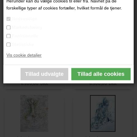
Herunder kan du vælge cookies til eller fra. Navnet på de
Lisbeth van Deurs
Lisbeth van Deurs
forskellige typer af cookies fortæller, hvilket formål de tjener.
5.200,00 DKK
6.500,00 DKK
Nødvendige
Markedsføring
Funktionelle
Statistiske
Vis cookie detaljer
Lisbeth van Deurs
Lisbeth van Deurs
6.500,00 DKK
6.500,00 DKK