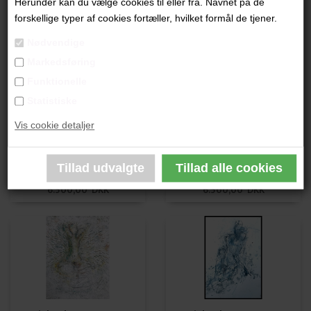
Herunder kan du vælge cookies til eller fra. Navnet på de
Lisbeth van Deurs
Lisbeth van Deurs
forskellige typer af cookies fortæller, hvilket formål de tjener.
5.200,00 DKK
6.500,00 DKK
Nødvendige
Markedsføring
Funktionelle
Statistiske
Vis cookie detaljer
Lisbeth van Deurs
Lisbeth van Deurs
6.500,00 DKK
6.500,00 DKK