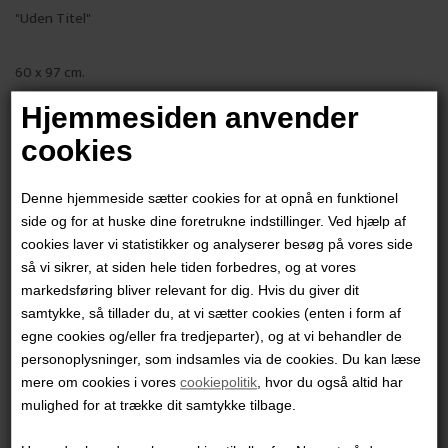
"Uden Titel"
60 x 97 cm.
Mixed media på papir
Hjemmesiden anvender
Sort glasramme
cookies
PRODUKTBESKRIVELSE
Denne hjemmeside sætter cookies for at opnå en funktionel
PRODUKTINFORMATION
side og for at huske dine foretrukne indstillinger. Ved hjælp af
cookies laver vi statistikker og analyserer besøg på vores side
så vi sikrer, at siden hele tiden forbedres, og at vores
Andre værker af kunstneren:
markedsføring bliver relevant for dig. Hvis du giver dit
samtykke, så tillader du, at vi sætter cookies (enten i form af
egne cookies og/eller fra tredjeparter), og at vi behandler de
personoplysninger, som indsamles via de cookies. Du kan læse
mere om cookies i vores
cookiepolitik
, hvor du også altid har
mulighed for at trække dit samtykke tilbage.