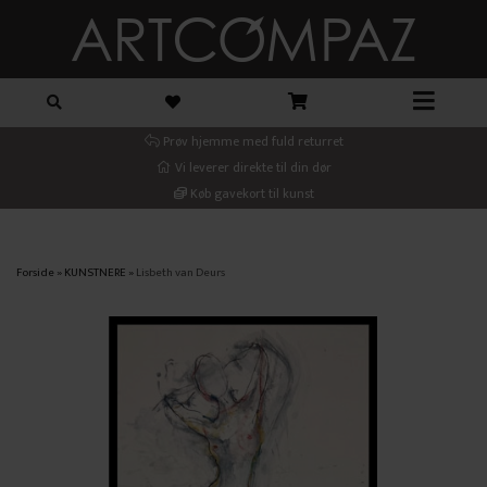
Prøv hjemme med fuld returret
Vi leverer direkte til din dør
Køb gavekort til kunst
Forside
»
KUNSTNERE
»
Lisbeth van Deurs