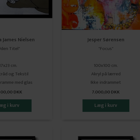
a James Nielsen
Jesper Sørensen
Uden Titel"
"Focus"
17x23 cm.
100x100 cm.
råd og Tekstil
​​​​​​​Akryl på lærred
æramme med glas
Ikke indrammet
600,00 DKK
7.000,00 DKK