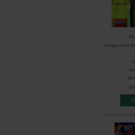
Pi
"Margar Heat Wa
1
Akr
​​​​
17