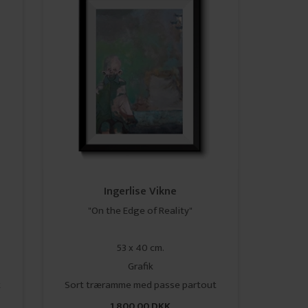
Ingerlise Vikne
"On the Edge of Reality"
53 x 40 cm.
Grafik
t
Sort træramme med passe partout
1.800,00 DKK