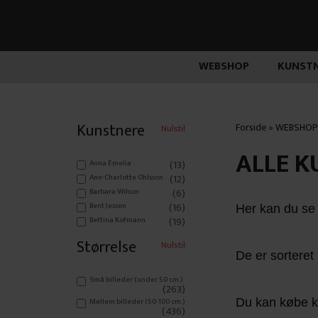
WEBSHOP
KUNSTN
Kunstnere
Forside
»
WEBSHOP
Nulstil
ALLE 
(13)
Anna Emelia
(12)
Ann-Charlotte Ohlsson
(6)
Barbara Wilson
(16)
Bent Jessen
Her kan du se 
(19)
Bettina Kofmann
Charlotte Bøgh Aagaard
Størrelse
(24)
Nulstil
De er sorteret
(23)
Christina James Nielsen
(3)
Eric Schou
Små billeder (under 50 cm.)
(38)
Erik Reinert
(263)
Hanne Charlotte Rosenmeier
Mellem billeder (50-100 cm.)
Du kan købe kun
(9)
(436)