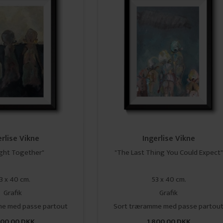
erlise Vikne
Ingerlise Vikne
ght Together"
"The Last Thing You Could Expect"
3 x 40 cm.
53 x 40 cm.
Grafik
Grafik
me med passe partout
Sort træramme med passe partou
800,00 DKK
1.800,00 DKK