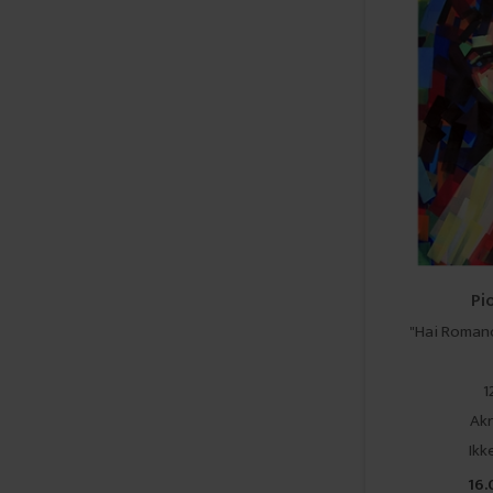
Pi
"Hai Romanc
1
Akr
​​​​
16.