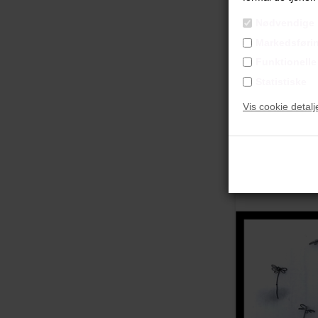
"Er
Nødvendige
1
Markedsføri
Akr
Funktionelle
​​​​
Statistiske
17
Vis cookie detalj