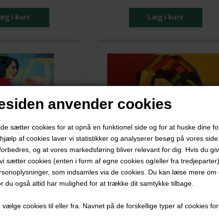
siden anvender cookies
 sætter cookies for at opnå en funktionel side og for at huske dine f
d hjælp af cookies laver vi statistikker og analyserer besøg på vores side s
forbedres, og at vores markedsføring bliver relevant for dig. Hvis du gi
t vi sætter cookies (enten i form af egne cookies og/eller fra tredjeparter)
rsonoplysninger, som indsamles via de cookies. Du kan læse mere om c
or du også altid har mulighed for at trække dit samtykke tilbage.
otr Kachny
Piotr Kachny
ælge cookies til eller fra. Navnet på de forskellige typer af cookies fort