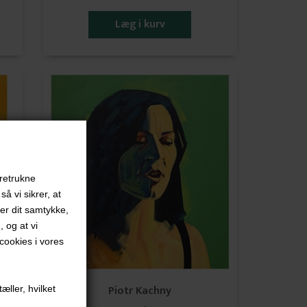
oretrukne
å vi sikrer, at
ver dit samtykke,
, og at vi
ookies i vores
Piotr Kachny
æller, hvilket