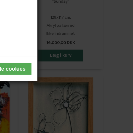
"Sunday"
129x117 cm.
Akryl på lærred
​​​​​​​Ikke Indrammet
16.000,00 DKK