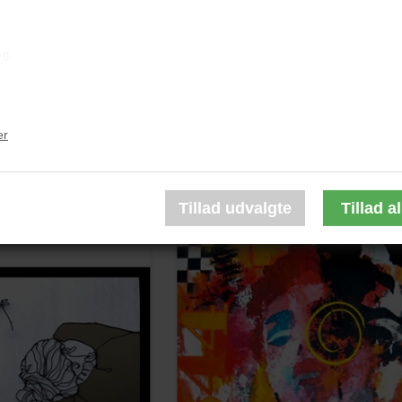
odate Room"
"Grim Ace"
50x100 cm.
118x100 cm.
ng
yl på lærred
Akryl på lærred
​​​Ikke Indrammet
​​​​​​​Ikke Indrammet
.500,00 DKK
17.500,00 DKK
er