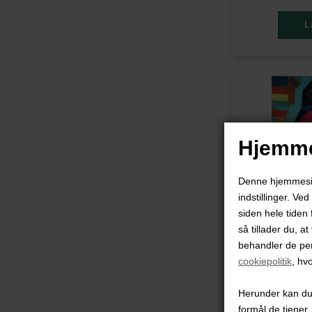
Hjemme
Denne hjemmeside
indstillinger. Ve
siden hele tiden 
så tillader du, a
behandler de pe
cookiepolitik
, hv
Pi
Herunder kan du v
formål de tjener.